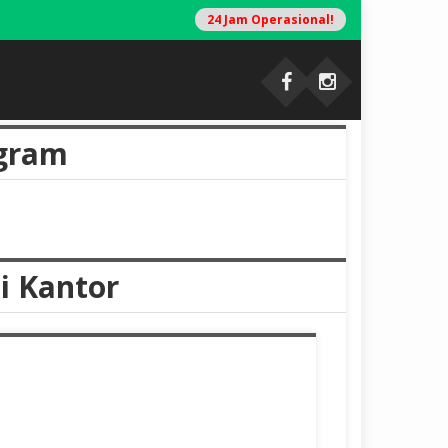
24 Jam Operasional!
T
gram
i Kantor
bih dahulu tercapai)