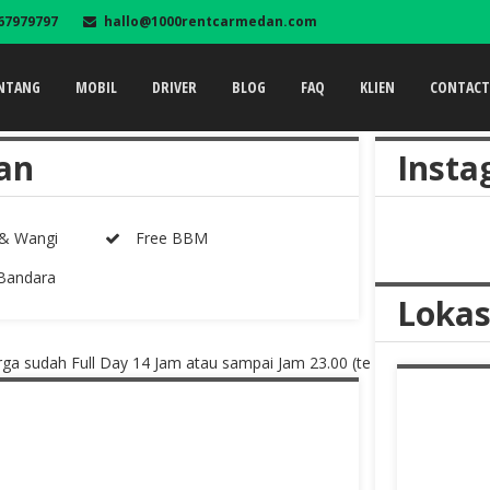
67979797
hallo@1000rentcarmedan.com
NTANG
MOBIL
DRIVER
BLOG
FAQ
KLIEN
CONTAC
kan
Insta
 & Wangi
Free BBM
Bandara
Lokas
sudah Full Day 14 Jam atau sampai Jam 23.00 (tergantung mana yg le