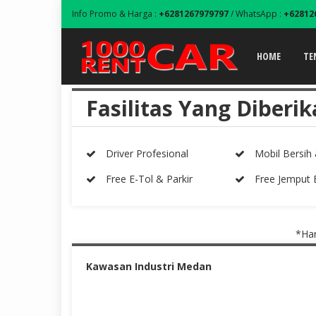
Info Promo & Harga :
+6281267979797
/ WhatsApp :
+62812
HOME
TE
Fasilitas Yang Diberi
Driver Profesional
Mobil Bersih
Free E-Tol & Parkir
Free Jemput 
*Harga 
Kawasan Industri Medan