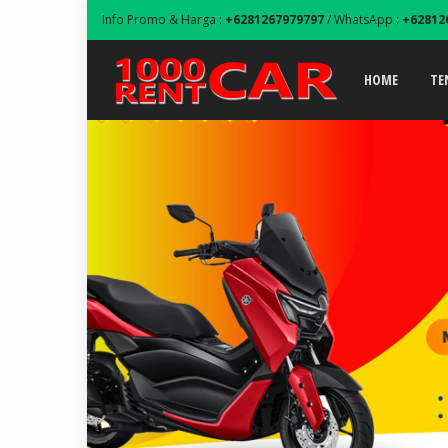
Info Promo & Harga :
+6281267979797
/ WhatsApp :
+62812
HOME
TE