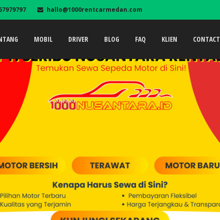
67979797
hallo@1000rentcarmedan.com
NTANG
MOBIL
DRIVER
BLOG
FAQ
KLIEN
CONTAC