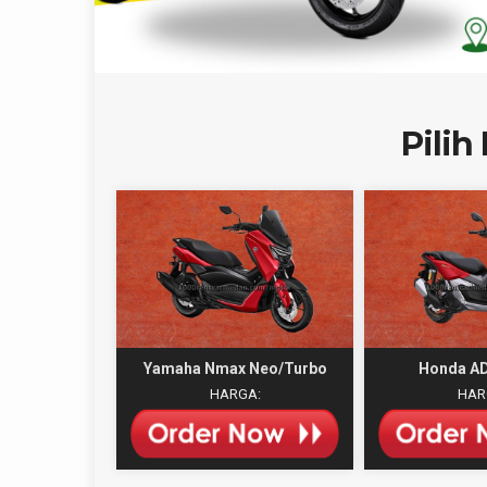
Pili
Yamaha Nmax Neo/Turbo
Honda AD
HARGA:
HAR