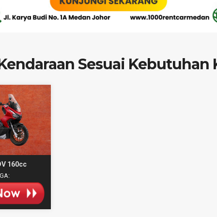
h Kendaraan Sesuai Kebutuhan
V 160cc
GA: