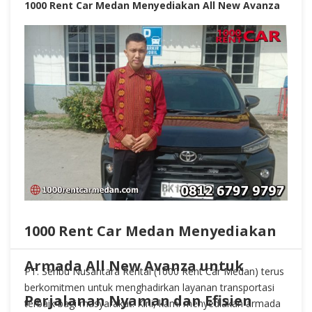
1000 Rent Car Medan Menyediakan All New Avanza
1000 Rent Car Medan Menyediakan
Armada All New Avanza untuk
PT. Seribu Nusantara Rental (1000 Rent Car Medan) terus
berkomitmen untuk menghadirkan layanan transportasi
Perjalanan Nyaman dan Efisien
terbaik bagi masyarakat. Kini, kami menyediakan armada