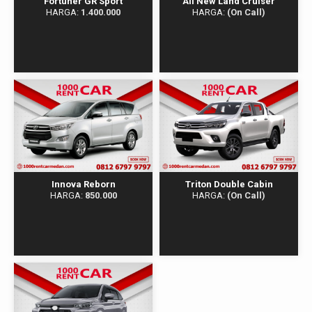
Fortuner GR Sport
All New Land Cruiser
HARGA:
1.400.000
HARGA:
(On Call)
Innova Reborn
Triton Double Cabin
HARGA:
850.000
HARGA:
(On Call)