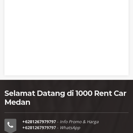
Selamat Datang di 1000 Rent Car
Medan
+6281267979797
-
Info Promo & Harga
+6281267979797
-
WhatsApp