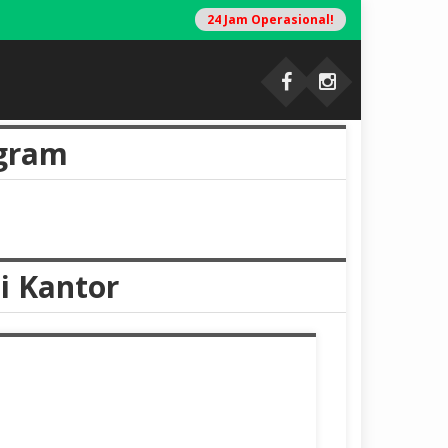
24 Jam Operasional!
T
gram
i Kantor
tercapai)