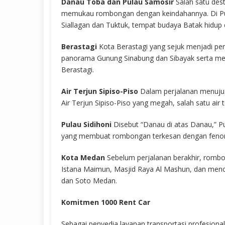
Danau Toba dan Pulau Samosir
Salah satu des
memukau rombongan dengan keindahannya. Di Pu
Siallagan dan Tuktuk, tempat budaya Batak hidup
Berastagi
Kota Berastagi yang sejuk menjadi pe
panorama Gunung Sinabung dan Sibayak serta menci
Berastagi.
Air Terjun Sipiso-Piso
Dalam perjalanan menuju 
Air Terjun Sipiso-Piso yang megah, salah satu air te
Pulau Sidihoni
Disebut “Danau di atas Danau,” P
yang membuat rombongan terkesan dengan feno
Kota Medan
Sebelum perjalanan berakhir, romb
Istana Maimun, Masjid Raya Al Mashun, dan menci
dan Soto Medan.
Komitmen 1000 Rent Car
Sebagai penyedia layanan transportasi profesiona