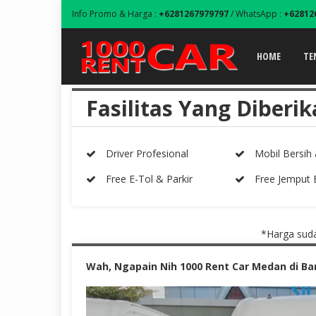
Info Promo & Harga :
+6281267979797
/ WhatsApp :
+62812
HOME
TE
Fasilitas Yang Diberi
Driver Profesional
Mobil Bersih
Free E-Tol & Parkir
Free Jemput 
*Harga sudah Full 
Wah, Ngapain Nih 1000 Rent Car Medan di Ban