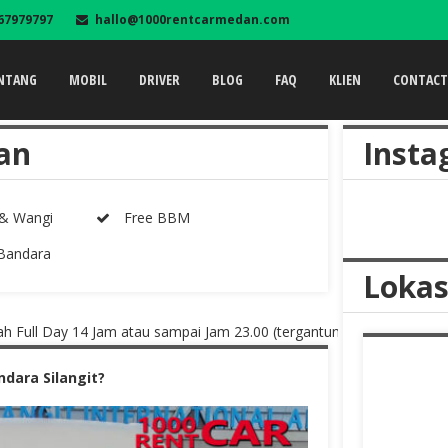
67979797
hallo@1000rentcarmedan.com
NTANG
MOBIL
DRIVER
BLOG
FAQ
KLIEN
CONTAC
kan
Insta
 & Wangi
Free BBM
Bandara
Lokas
Day 14 Jam atau sampai Jam 23.00 (tergantung mana yg lebih dahulu 
dara Silangit?