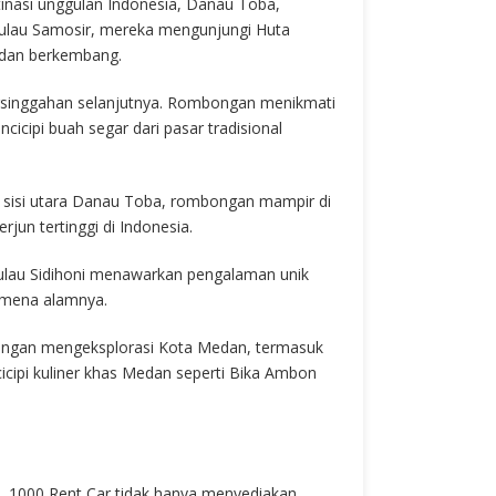
tinasi unggulan Indonesia, Danau Toba,
lau Samosir, mereka mengunjungi Huta
 dan berkembang.
rsinggahan selanjutnya. Rombongan menikmati
cipi buah segar dari pasar tradisional
sisi utara Danau Toba, rombongan mampir di
rjun tertinggi di Indonesia.
ulau Sidihoni menawarkan pengalaman unik
mena alamnya.
ongan mengeksplorasi Kota Medan, termasuk
cipi kuliner khas Medan seperti Bika Ambon
l, 1000 Rent Car tidak hanya menyediakan